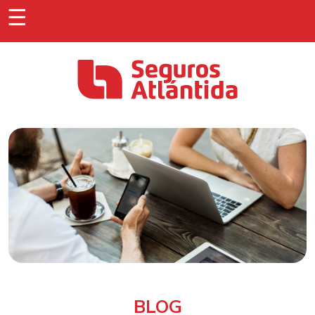
☰
BLOG